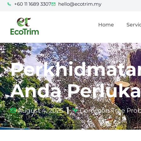
+60 11 1689 3307
hello@ecotrim.my
Home
Servi
Perkhidmatan
Anda Perluka
August 4, 2025
Common Tree Probl