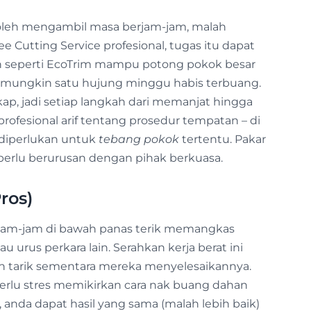
leh mengambil masa berjam-jam, malah
e Cutting Service profesional, tugas itu dapat
n seperti EcoTrim mampu potong pokok besar
ri mungkin satu hujung minggu habis terbuang.
p, jadi setiap langkah dari memanjat hingga
rofesional arif tentang prosedur tempatan – di
 diperlukan untuk
tebang pokok
tertentu. Pakar
perlu berurusan dengan pihak berkuasa.
ros)
erjam-jam di bawah panas terik memangkas
 urus perkara lain. Serahkan kerja berat ini
h tarik sementara mereka menyelesaikannya.
perlu stres memikirkan cara nak buang dahan
 anda dapat hasil yang sama (malah lebih baik)