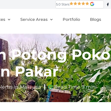
5.0 Stars
ces
Service Areas
Portfolio
Blogs
 Potong Poko
n Pakar
ems in Malaysia
Read Time 9 min