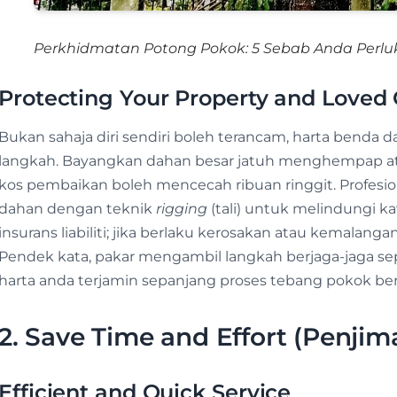
Perkhidmatan Potong Pokok: 5 Sebab Anda Perlu
Protecting Your Property and Loved
Bukan sahaja diri sendiri boleh terancam, harta benda da
langkah. Bayangkan dahan besar jatuh menghempap ata
kos pembaikan boleh mencecah ribuan ringgit. Profesi
dahan dengan teknik
rigging
(tali) untuk melindungi k
insurans liabiliti; jika berlaku kerosakan atau kemalang
Pendek kata, pakar mengambil langkah berjaga-jaga s
harta anda terjamin sepanjang proses tebang pokok be
2. Save Time and Effort (Penji
Efficient and Quick Service