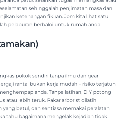
a anda patut serahkan tugas memangkas atau
eselamatan sehinggalah penjimatan masa dan
jikan ketenangan fikiran. Jom kita lihat satu
lah pelaburan berbaloi untuk rumah anda.
utamakan)
gkas pokok sendiri tanpa ilmu dan gear
gaji rantai bukan kerja mudah – risiko terjatuh
an menghempap anda. Tanpa latihan, DIY potong
atau lebih teruk. Pakar arborist dilatih
yang betul, dan sentiasa memakai peralatan
reka tahu bagaimana mengelak kejadian tidak